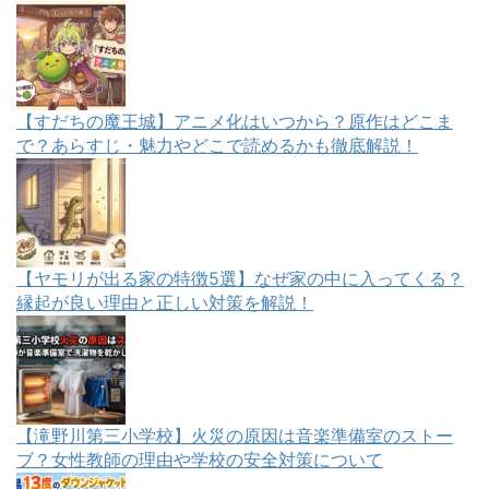
【すだちの魔王城】アニメ化はいつから？原作はどこま
で？あらすじ・魅力やどこで読めるかも徹底解説！
【ヤモリが出る家の特徴5選】なぜ家の中に入ってくる？
縁起が良い理由と正しい対策を解説！
【滝野川第三小学校】火災の原因は音楽準備室のストー
ブ？女性教師の理由や学校の安全対策について