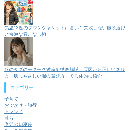
気温13度のダウンジャケットは暑い？失敗しない服装選び
と快適な着こなし術
服のタグのチクチク対策を徹底解説！原因から正しい切り
方、肌にやさしい服の選び方まで具体的に紹介
カテゴリー
子育て
おでかけ・旅行
トレンド
暮らし
季節の知恵袋