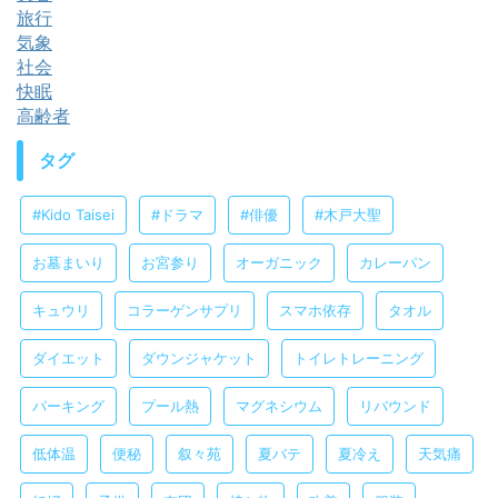
旅行
気象
社会
快眠
高齢者
タグ
#Kido Taisei
#ドラマ
#俳優
#木戸大聖
お墓まいり
お宮参り
オーガニック
カレーパン
キュウリ
コラーゲンサプリ
スマホ依存
タオル
ダイエット
ダウンジャケット
トイレトレーニング
パーキング
プール熱
マグネシウム
リバウンド
低体温
便秘
叙々苑
夏バテ
夏冷え
天気痛