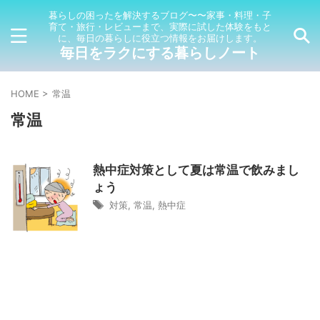
暮らしの困ったを解決するブログ〜〜家事・料理・子
育て・旅行・レビューまで、実際に試した体験をもと
に、毎日の暮らしに役立つ情報をお届けします。
毎日をラクにする暮らしノート
HOME
>
常温
常温
熱中症対策として夏は常温で飲みまし
ょう
対策
,
常温
,
熱中症