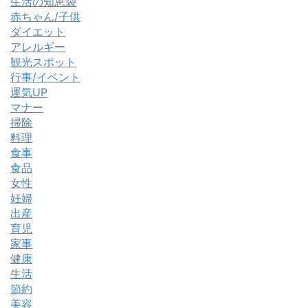
生活の知恵袋
赤ちゃん/子供
ダイエット
アレルギー
観光スポット
行事/イベント
運気UP
マナー
掃除
料理
食事
食品
女性
妊婦
出産
育児
家事
健康
生活
節約
美容