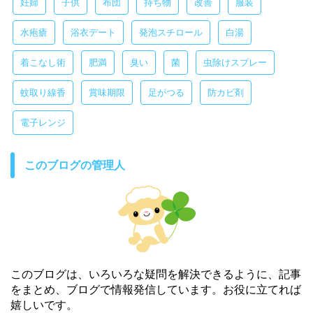
妊婦
子供
布団
持ち物
改善
服装
水疱瘡
浴衣デート
発泡スチロール
白湯
着こなし術
肥満
臭い
菌
虫除けスプレー
蚊取り線香
賞味期限
足がつる
防カビ剤
電子レンジ
このブログの管理人
このブログは、いろいろな疑問を解決できるように、記事
をまとめ、ブログで情報発信しています。お役に立てれば
嬉しいです。