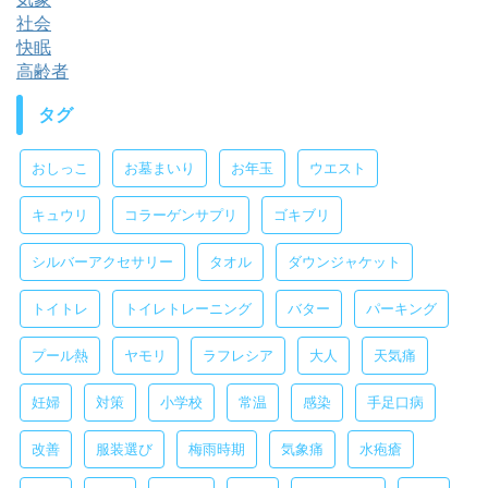
社会
快眠
高齢者
タグ
おしっこ
お墓まいり
お年玉
ウエスト
キュウリ
コラーゲンサプリ
ゴキブリ
シルバーアクセサリー
タオル
ダウンジャケット
トイトレ
トイレトレーニング
バター
パーキング
プール熱
ヤモリ
ラフレシア
大人
天気痛
妊婦
対策
小学校
常温
感染
手足口病
改善
服装選び
梅雨時期
気象痛
水疱瘡