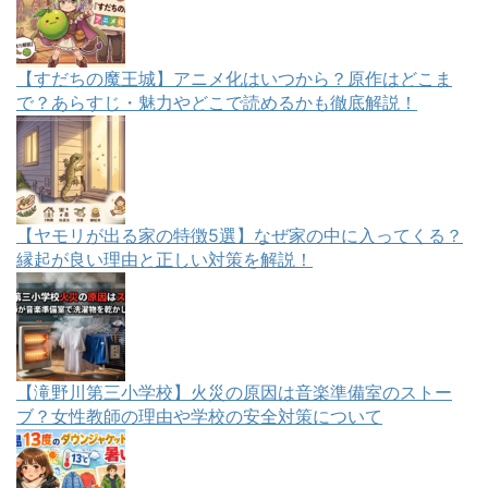
【すだちの魔王城】アニメ化はいつから？原作はどこま
で？あらすじ・魅力やどこで読めるかも徹底解説！
【ヤモリが出る家の特徴5選】なぜ家の中に入ってくる？
縁起が良い理由と正しい対策を解説！
【滝野川第三小学校】火災の原因は音楽準備室のストー
ブ？女性教師の理由や学校の安全対策について