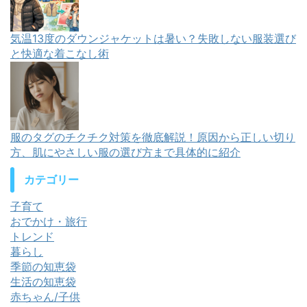
気温13度のダウンジャケットは暑い？失敗しない服装選び
と快適な着こなし術
服のタグのチクチク対策を徹底解説！原因から正しい切り
方、肌にやさしい服の選び方まで具体的に紹介
カテゴリー
子育て
おでかけ・旅行
トレンド
暮らし
季節の知恵袋
生活の知恵袋
赤ちゃん/子供