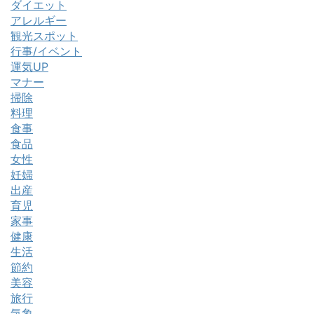
ダイエット
アレルギー
観光スポット
行事/イベント
運気UP
マナー
掃除
料理
食事
食品
女性
妊婦
出産
育児
家事
健康
生活
節約
美容
旅行
気象