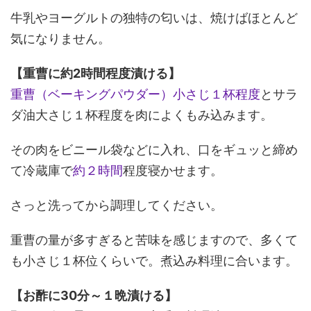
牛乳やヨーグルトの独特の匂いは、焼けばほとんど
気になりません。
【重曹に約2時間程度漬ける】
重曹（ベーキングパウダー）小さじ１杯程度
とサラ
ダ油大さじ１杯程度を肉によくもみ込みます。
その肉をビニール袋などに入れ、口をギュッと締め
て冷蔵庫で
約２時間
程度寝かせます。
さっと洗ってから調理してください。
重曹の量が多すぎると苦味を感じますので、多くて
も小さじ１杯位くらいで。
煮込み料理に合います。
【お酢に30分～１晩漬ける】