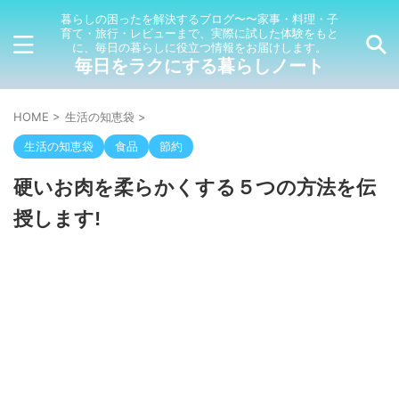
暮らしの困ったを解決するブログ〜〜家事・料理・子
育て・旅行・レビューまで、実際に試した体験をもと
に、毎日の暮らしに役立つ情報をお届けします。
毎日をラクにする暮らしノート
HOME
>
生活の知恵袋
>
生活の知恵袋
食品
節約
硬いお肉を柔らかくする５つの方法を伝
授します!