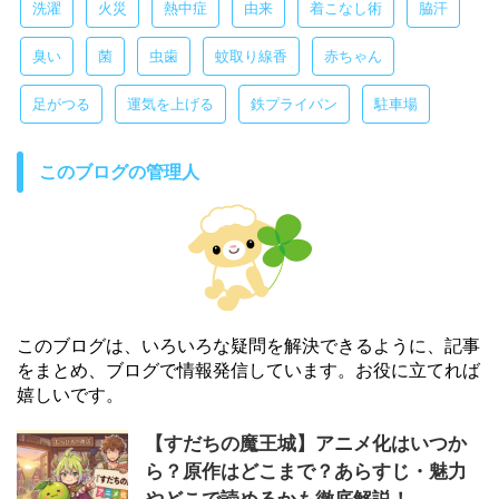
洗濯
火災
熱中症
由来
着こなし術
脇汗
臭い
菌
虫歯
蚊取り線香
赤ちゃん
足がつる
運気を上げる
鉄プライパン
駐車場
このブログの管理人
このブログは、いろいろな疑問を解決できるように、記事
をまとめ、ブログで情報発信しています。お役に立てれば
嬉しいです。
【すだちの魔王城】アニメ化はいつか
ら？原作はどこまで？あらすじ・魅力
やどこで読めるかも徹底解説！