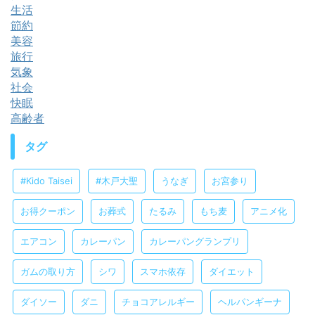
生活
節約
美容
旅行
気象
社会
快眠
高齢者
タグ
#Kido Taisei
#木戸大聖
うなぎ
お宮参り
お得クーポン
お葬式
たるみ
もち麦
アニメ化
エアコン
カレーパン
カレーパングランプリ
ガムの取り方
シワ
スマホ依存
ダイエット
ダイソー
ダニ
チョコアレルギー
ヘルパンギーナ