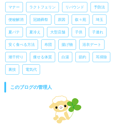
マナー
ラクトフェリン
リバウンド
予防法
便秘解消
冠婚葬祭
原因
叙々苑
埼玉
夏バテ
夏冷え
大型店舗
子供
子連れ
安く食べる方法
布団
揚げ物
浴衣デート
潮干狩り
痩せる体質
白湯
節約
耳掃除
裏技
電気代
このブログの管理人