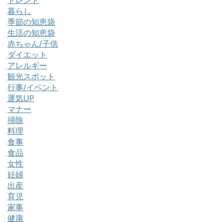
暮らし
季節の知恵袋
生活の知恵袋
赤ちゃん/子供
ダイエット
アレルギー
観光スポット
行事/イベント
運気UP
マナー
掃除
料理
食事
食品
女性
妊婦
出産
育児
家事
健康