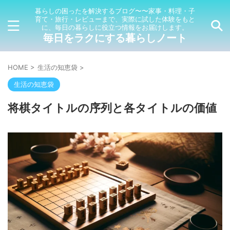
暮らしの困ったを解決するブログ〜〜家事・料理・子
育て・旅行・レビューまで、実際に試した体験をもと
に、毎日の暮らしに役立つ情報をお届けします。
毎日をラクにする暮らしノート
HOME
>
生活の知恵袋
>
生活の知恵袋
将棋タイトルの序列と各タイトルの価値