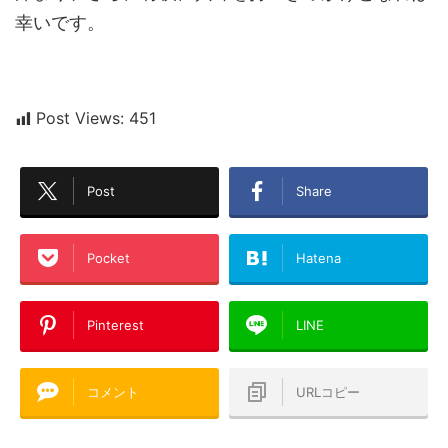
幸いです。
Post Views:
451
Post
Share
Pocket
Hatena
Pinterest
LINE
コメント
URLコピー