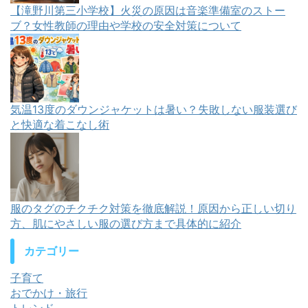
【滝野川第三小学校】火災の原因は音楽準備室のストー
ブ？女性教師の理由や学校の安全対策について
気温13度のダウンジャケットは暑い？失敗しない服装選び
と快適な着こなし術
服のタグのチクチク対策を徹底解説！原因から正しい切り
方、肌にやさしい服の選び方まで具体的に紹介
カテゴリー
子育て
おでかけ・旅行
トレンド