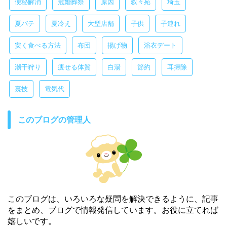
便秘解消
冠婚葬祭
原因
叙々苑
埼玉
夏バテ
夏冷え
大型店舗
子供
子連れ
安く食べる方法
布団
揚げ物
浴衣デート
潮干狩り
痩せる体質
白湯
節約
耳掃除
裏技
電気代
このブログの管理人
このブログは、いろいろな疑問を解決できるように、記事
をまとめ、ブログで情報発信しています。お役に立てれば
嬉しいです。