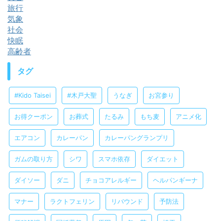
旅行
気象
社会
快眠
高齢者
タグ
#Kido Taisei
#木戸大聖
うなぎ
お宮参り
お得クーポン
お葬式
たるみ
もち麦
アニメ化
エアコン
カレーパン
カレーパングランプリ
ガムの取り方
シワ
スマホ依存
ダイエット
ダイソー
ダニ
チョコアレルギー
ヘルパンギーナ
マナー
ラクトフェリン
リバウンド
予防法