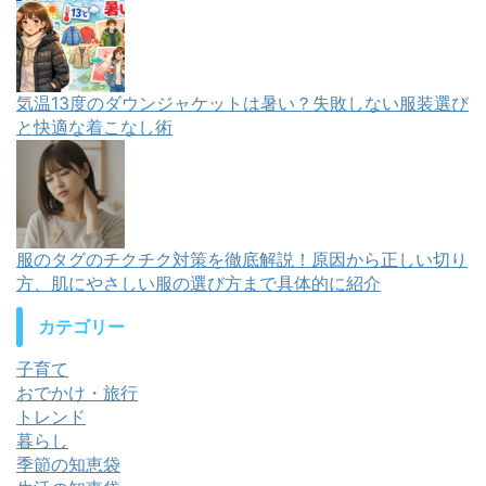
気温13度のダウンジャケットは暑い？失敗しない服装選び
と快適な着こなし術
服のタグのチクチク対策を徹底解説！原因から正しい切り
方、肌にやさしい服の選び方まで具体的に紹介
カテゴリー
子育て
おでかけ・旅行
トレンド
暮らし
季節の知恵袋