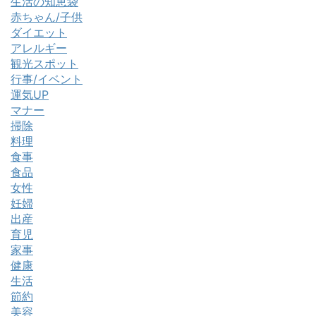
生活の知恵袋
赤ちゃん/子供
ダイエット
アレルギー
観光スポット
行事/イベント
運気UP
マナー
掃除
料理
食事
食品
女性
妊婦
出産
育児
家事
健康
生活
節約
美容