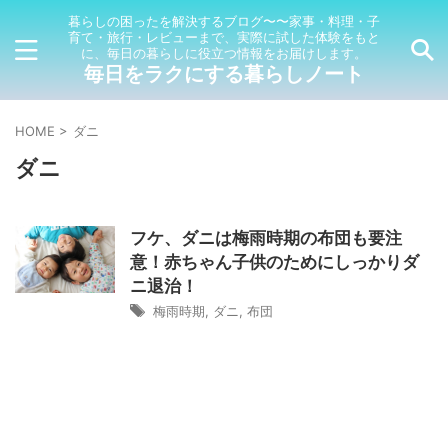
暮らしの困ったを解決するブログ〜〜家事・料理・子
育て・旅行・レビューまで、実際に試した体験をもと
に、毎日の暮らしに役立つ情報をお届けします。
毎日をラクにする暮らしノート
HOME
>
ダニ
ダニ
フケ、ダニは梅雨時期の布団も要注
意！赤ちゃん子供のためにしっかりダ
ニ退治！
梅雨時期
,
ダニ
,
布団