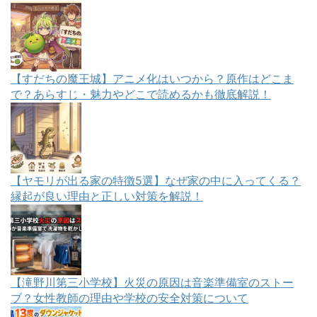
【すだちの魔王城】アニメ化はいつから？原作はどこま
で？あらすじ・魅力やどこで読めるかも徹底解説！
【ヤモリが出る家の特徴5選】なぜ家の中に入ってくる？
縁起が良い理由と正しい対策を解説！
【滝野川第三小学校】火災の原因は音楽準備室のストー
ブ？女性教師の理由や学校の安全対策について