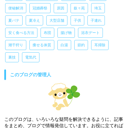
便秘解消
冠婚葬祭
原因
叙々苑
埼玉
夏バテ
夏冷え
大型店舗
子供
子連れ
安く食べる方法
布団
揚げ物
浴衣デート
潮干狩り
痩せる体質
白湯
節約
耳掃除
裏技
電気代
このブログの管理人
このブログは、いろいろな疑問を解決できるように、記事
をまとめ、ブログで情報発信しています。お役に立てれば