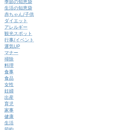
季節の知恵袋
生活の知恵袋
赤ちゃん/子供
ダイエット
アレルギー
観光スポット
行事/イベント
運気UP
マナー
掃除
料理
食事
食品
女性
妊婦
出産
育児
家事
健康
生活
節約