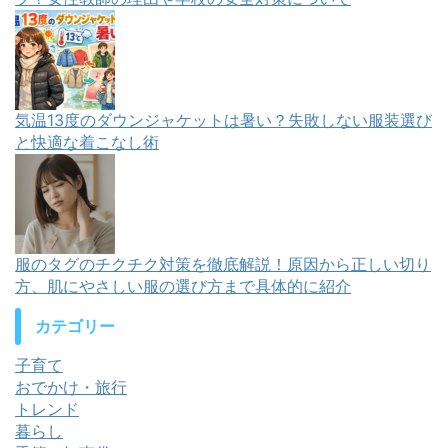
気温13度のダウンジャケットは暑い？失敗しない服装選び
と快適な着こなし術
服のタグのチクチク対策を徹底解説！原因から正しい切り
方、肌にやさしい服の選び方まで具体的に紹介
カテゴリー
子育て
おでかけ・旅行
トレンド
暮らし