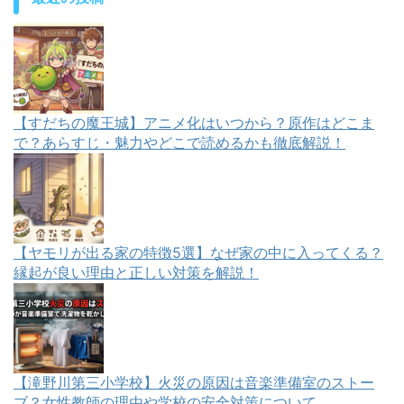
【すだちの魔王城】アニメ化はいつから？原作はどこま
で？あらすじ・魅力やどこで読めるかも徹底解説！
【ヤモリが出る家の特徴5選】なぜ家の中に入ってくる？
縁起が良い理由と正しい対策を解説！
【滝野川第三小学校】火災の原因は音楽準備室のストー
ブ？女性教師の理由や学校の安全対策について