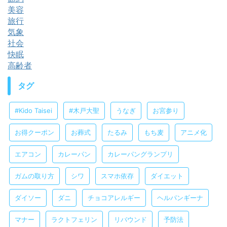
美容
旅行
気象
社会
快眠
高齢者
タグ
#Kido Taisei
#木戸大聖
うなぎ
お宮参り
お得クーポン
お葬式
たるみ
もち麦
アニメ化
エアコン
カレーパン
カレーパングランプリ
ガムの取り方
シワ
スマホ依存
ダイエット
ダイソー
ダニ
チョコアレルギー
ヘルパンギーナ
マナー
ラクトフェリン
リバウンド
予防法