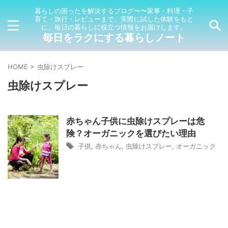
暮らしの困ったを解決するブログ〜〜家事・料理・子
育て・旅行・レビューまで、実際に試した体験をもと
に、毎日の暮らしに役立つ情報をお届けします。
毎日をラクにする暮らしノート
HOME
>
虫除けスプレー
虫除けスプレー
赤ちゃん子供に虫除けスプレーは危
険？オーガニックを選びたい理由
子供
,
赤ちゃん
,
虫除けスプレー
,
オーガニック