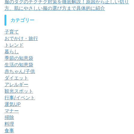
服のタグのチクチク対策を徹底解説！原因から正しい切り
方、肌にやさしい服の選び方まで具体的に紹介
カテゴリー
子育て
おでかけ・旅行
トレンド
暮らし
季節の知恵袋
生活の知恵袋
赤ちゃん/子供
ダイエット
アレルギー
観光スポット
行事/イベント
運気UP
マナー
掃除
料理
食事