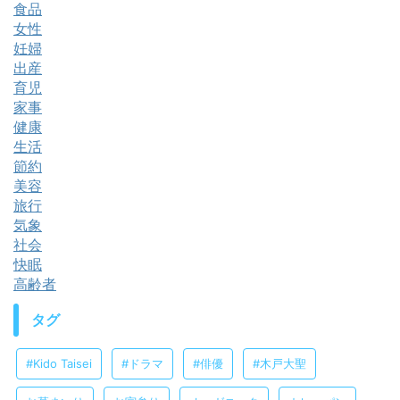
食品
女性
妊婦
出産
育児
家事
健康
生活
節約
美容
旅行
気象
社会
快眠
高齢者
タグ
#Kido Taisei
#ドラマ
#俳優
#木戸大聖