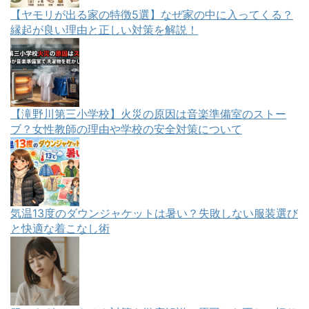
【ヤモリが出る家の特徴5選】なぜ家の中に入ってくる？
縁起が良い理由と正しい対策を解説！
【滝野川第三小学校】火災の原因は音楽準備室のストー
ブ？女性教師の理由や学校の安全対策について
気温13度のダウンジャケットは暑い？失敗しない服装選び
と快適な着こなし術