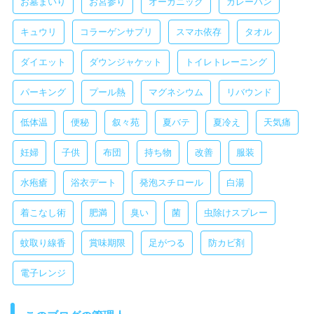
お墓まいり
お宮参り
オーガニック
カレーパン
キュウリ
コラーゲンサプリ
スマホ依存
タオル
ダイエット
ダウンジャケット
トイレトレーニング
パーキング
プール熱
マグネシウム
リバウンド
低体温
便秘
叙々苑
夏バテ
夏冷え
天気痛
妊婦
子供
布団
持ち物
改善
服装
水疱瘡
浴衣デート
発泡スチロール
白湯
着こなし術
肥満
臭い
菌
虫除けスプレー
蚊取り線香
賞味期限
足がつる
防カビ剤
電子レンジ