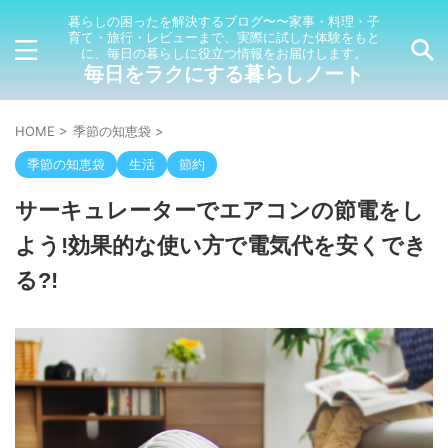
暮らしの困ったを解決するブログ〜〜家事・料理・子
育て・旅行・レビューまで、実際に試した体験をもと
に、毎日の暮らしに役立つ情報をお届けします。
毎日をラクにする暮らしノート
HOME
>
季節の知恵袋
>
季節の知恵袋
生活
節約
サーキュレーターでエアコンの節電をし
よう!効果的な使い方で電気代を安くでき
る?!