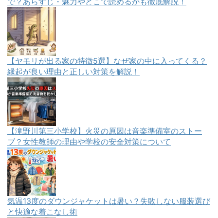
で？あらすじ・魅力やどこで読めるかも徹底解説！
【ヤモリが出る家の特徴5選】なぜ家の中に入ってくる？
縁起が良い理由と正しい対策を解説！
【滝野川第三小学校】火災の原因は音楽準備室のストー
ブ？女性教師の理由や学校の安全対策について
気温13度のダウンジャケットは暑い？失敗しない服装選び
と快適な着こなし術