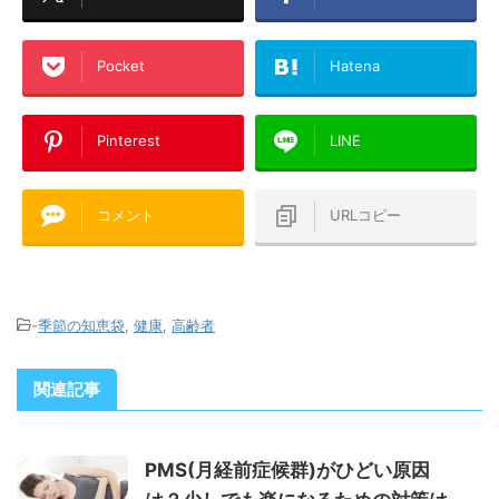
Pocket
Hatena
Pinterest
LINE
コメント
URLコピー
-
季節の知恵袋
,
健康
,
高齢者
関連記事
PMS(月経前症候群)がひどい原因