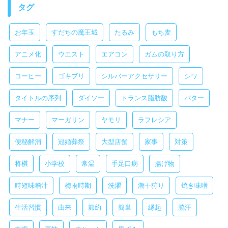
タグ
お年玉
すだちの魔王城
たるみ
もち麦
アニメ化
ウエスト
エアコン
ガムの取り方
コーヒー
ゴキブリ
シルバーアクセサリー
シワ
タイトルの序列
ダイソー
トランス脂肪酸
バター
マナー
マーガリン
ヤモリ
ラフレシア
便秘解消
冠婚葬祭
大型店舗
家事
対策
将棋
小学校
常温
手足口病
揚げ物
時短味噌汁
梅雨時期
洗濯
潮干狩り
焼き味噌
生活習慣
由来
節約
簡単
縁起
脇汗