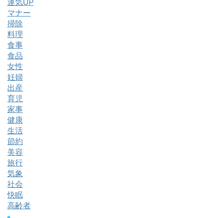
運気UP
マナー
掃除
料理
食事
食品
女性
妊婦
出産
育児
家事
健康
生活
節約
美容
旅行
気象
社会
快眠
高齢者