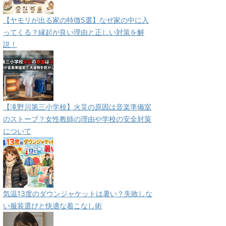
【ヤモリが出る家の特徴5選】なぜ家の中に入
ってくる？縁起が良い理由と正しい対策を解
説！
【滝野川第三小学校】火災の原因は音楽準備室
のストーブ？女性教師の理由や学校の安全対策
について
気温13度のダウンジャケットは暑い？失敗しな
い服装選びと快適な着こなし術