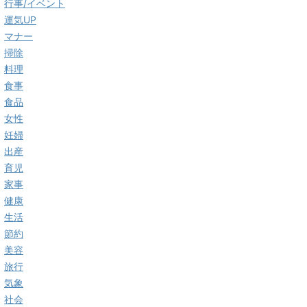
行事/イベント
運気UP
マナー
掃除
料理
食事
食品
女性
妊婦
出産
育児
家事
健康
生活
節約
美容
旅行
気象
社会