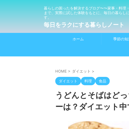
暮らしの困ったを解決するブログ〜〜家事・料理
まで、実際に試した体験をもとに、毎日の暮らし
す。
毎日をラクにする暮らしノート
ホーム
季節の知
HOME
>
ダイエット
>
ダイエット
料理
食品
うどんとそばはどっ
ーは？ダイエット中