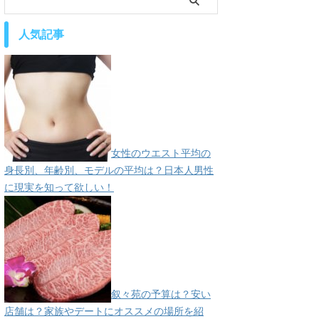
人気記事
女性のウエスト平均の
身長別、年齢別、モデルの平均は？日本人男性
に現実を知って欲しい！
叙々苑の予算は？安い
店舗は？家族やデートにオススメの場所を紹