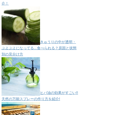
介！
きゅうりの中が透明・
ぷよぷよになってる…食べられる？原因と状態
別の見分け方
ヒバ油の効果がすごい!!
天然の万能スプレーの作り方を紹介!