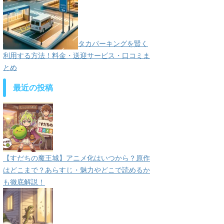
タカパーキングを賢く
利用する方法！料金・送迎サービス・口コミま
とめ
最近の投稿
【すだちの魔王城】アニメ化はいつから？原作
はどこまで？あらすじ・魅力やどこで読めるか
も徹底解説！