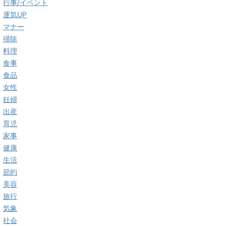
行事/イベント
運気UP
マナー
掃除
料理
食事
食品
女性
妊婦
出産
育児
家事
健康
生活
節約
美容
旅行
気象
社会