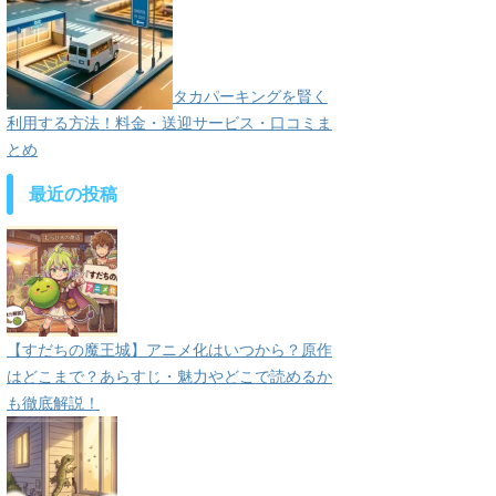
タカパーキングを賢く
利用する方法！料金・送迎サービス・口コミま
とめ
最近の投稿
【すだちの魔王城】アニメ化はいつから？原作
はどこまで？あらすじ・魅力やどこで読めるか
も徹底解説！