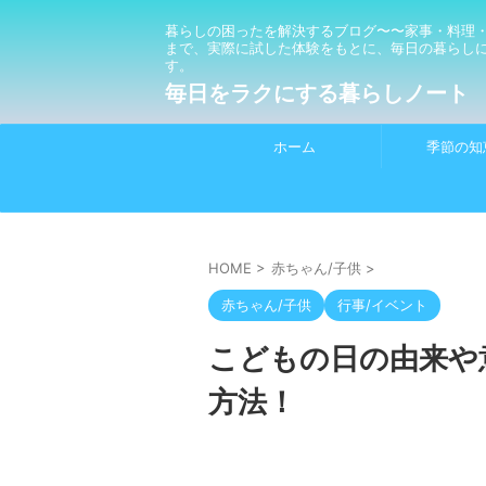
暮らしの困ったを解決するブログ〜〜家事・料理
まで、実際に試した体験をもとに、毎日の暮らし
す。
毎日をラクにする暮らしノート
ホーム
季節の知
HOME
>
赤ちゃん/子供
>
赤ちゃん/子供
行事/イベント
こどもの日の由来や
方法！