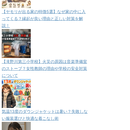
【ヤモリが出る家の特徴5選】なぜ家の中に入
ってくる？縁起が良い理由と正しい対策を解
説！
【滝野川第三小学校】火災の原因は音楽準備室
のストーブ？女性教師の理由や学校の安全対策
について
気温13度のダウンジャケットは暑い？失敗しな
い服装選びと快適な着こなし術