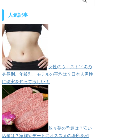
人気記事
女性のウエスト平均の
身長別、年齢別、モデルの平均は？日本人男性
に現実を知って欲しい！
叙々苑の予算は？安い
店舗は？家族やデートにオススメの場所を紹