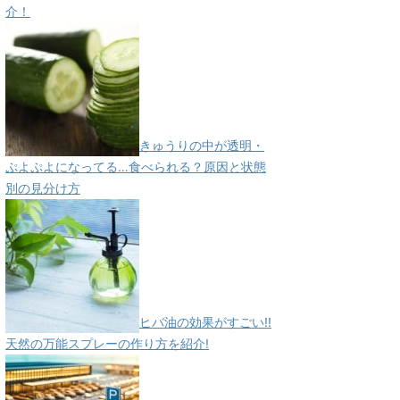
介！
きゅうりの中が透明・
ぷよぷよになってる…食べられる？原因と状態
別の見分け方
ヒバ油の効果がすごい!!
天然の万能スプレーの作り方を紹介!