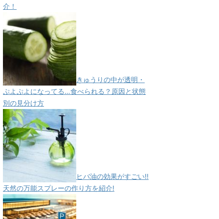
介！
きゅうりの中が透明・
ぷよぷよになってる…食べられる？原因と状態
別の見分け方
ヒバ油の効果がすごい!!
天然の万能スプレーの作り方を紹介!