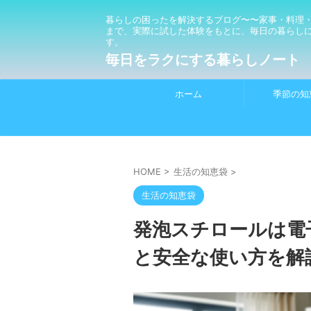
暮らしの困ったを解決するブログ〜〜家事・料理
まで、実際に試した体験をもとに、毎日の暮らし
す。
毎日をラクにする暮らしノート
ホーム
季節の知
HOME
>
生活の知恵袋
>
生活の知恵袋
発泡スチロールは電
と安全な使い方を解