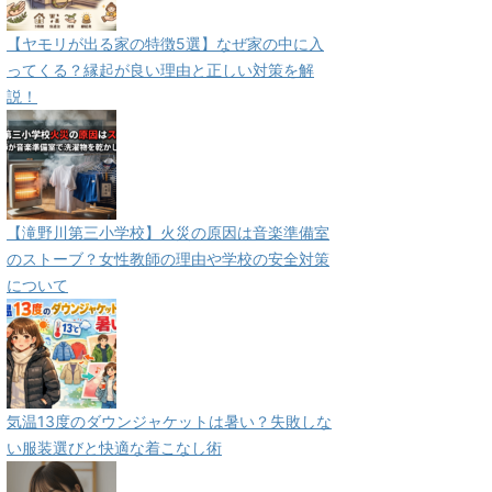
【ヤモリが出る家の特徴5選】なぜ家の中に入
ってくる？縁起が良い理由と正しい対策を解
説！
【滝野川第三小学校】火災の原因は音楽準備室
のストーブ？女性教師の理由や学校の安全対策
について
気温13度のダウンジャケットは暑い？失敗しな
い服装選びと快適な着こなし術