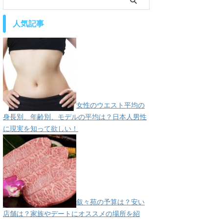
人気記事
女性のウエスト平均の
身長別、年齢別、モデルの平均は？日本人男性
に現実を知って欲しい！
叙々苑の予算は？安い
店舗は？家族やデートにオススメの場所を紹