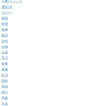
行事/イベント
運気UP
マナー
掃除
料理
食事
食品
女性
妊婦
出産
育児
家事
健康
生活
節約
美容
旅行
気象
社会