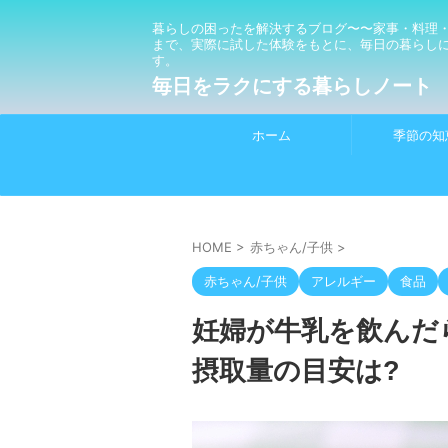
暮らしの困ったを解決するブログ〜〜家事・料理
まで、実際に試した体験をもとに、毎日の暮らし
す。
毎日をラクにする暮らしノート
ホーム
季節の知
HOME
>
赤ちゃん/子供
>
赤ちゃん/子供
アレルギー
食品
妊婦が牛乳を飲んだ
摂取量の目安は?