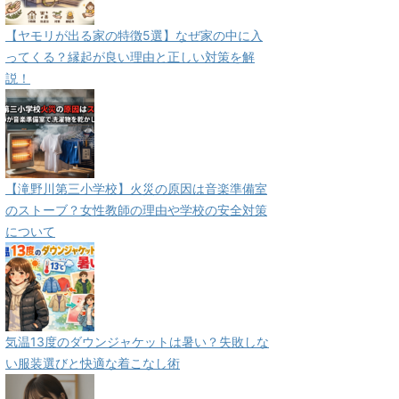
【ヤモリが出る家の特徴5選】なぜ家の中に入
ってくる？縁起が良い理由と正しい対策を解
説！
【滝野川第三小学校】火災の原因は音楽準備室
のストーブ？女性教師の理由や学校の安全対策
について
気温13度のダウンジャケットは暑い？失敗しな
い服装選びと快適な着こなし術