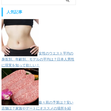
人気記事
女性のウエスト平均の
身長別、年齢別、モデルの平均は？日本人男性
に現実を知って欲しい！
叙々苑の予算は？安い
店舗は？家族やデートにオススメの場所を紹