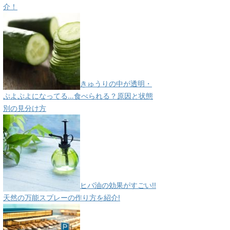
介！
きゅうりの中が透明・
ぷよぷよになってる…食べられる？原因と状態
別の見分け方
ヒバ油の効果がすごい!!
天然の万能スプレーの作り方を紹介!