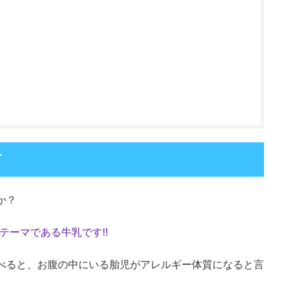
て
か？
テーマである牛乳です‼︎
べると、お腹の中にいる胎児がアレルギー体質になると言