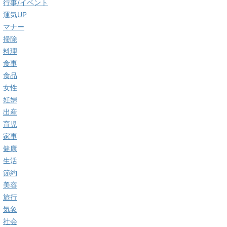
行事/イベント
運気UP
マナー
掃除
料理
食事
食品
女性
妊婦
出産
育児
家事
健康
生活
節約
美容
旅行
気象
社会