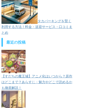
タカパーキングを賢く
利用する方法！料金・送迎サービス・口コミま
とめ
最近の投稿
【すだちの魔王城】アニメ化はいつから？原作
はどこまで？あらすじ・魅力やどこで読めるか
も徹底解説！